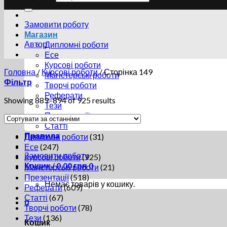
Замовити роботу
Магазин
Автор
Дипломні роботи
Есе
Курсові роботи
Головна
/
Курсові роботи
/
Сторінка 149
Магістерські роботи
Фільтр
Творчі роботи
Реферати
Showing 889–894 of 925 results
Тези
Презентації
Статті
Правила
Дипломні роботи
(31)
Есе
(247)
Замовити роботу
Курсові роботи
(925)
Кошик /
0.00
грн
0
Магістерські роботи
(21)
Презентації
(518)
Немає товарів у кошику.
Реферати
(609)
Статті
(67)
0
Творчі роботи
(78)
Тези
(136)
Кошик