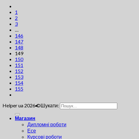
1
2
3
…
146
147
148
149
150
151
152
153
154
155
Helper ua 2026 ©
Шукати:
Магазин
Дипломні роботи
Есе
Курсові роботи