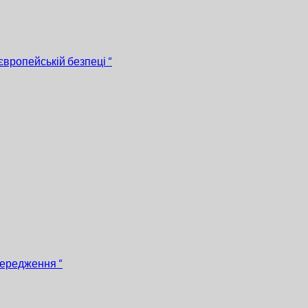
європейській безпеці “
передження “