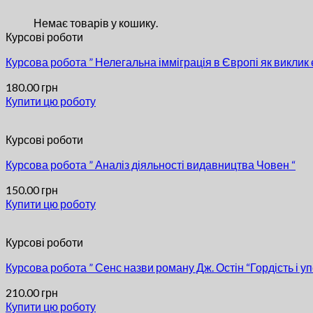
Немає товарів у кошику.
Курсові роботи
Курсова робота ” Нелегальна імміграція в Європі як виклик 
180.00
грн
Купити цю роботу
Курсові роботи
Курсова робота ” Аналіз діяльності видавництва Човен “
150.00
грн
Купити цю роботу
Курсові роботи
Курсова робота ” Сенс назви роману Дж. Остін “Гордість і у
210.00
грн
Купити цю роботу