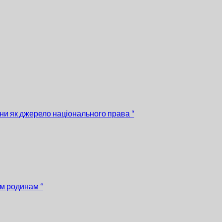
ни як джерело національного права “
им родинам “