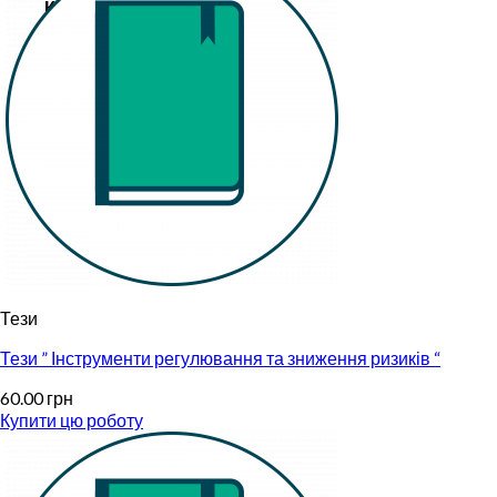
Кошик
Немає товарів у кошику.
Тези
Тези ” Інструменти регулювання та зниження ризиків “
60.00
грн
Купити цю роботу