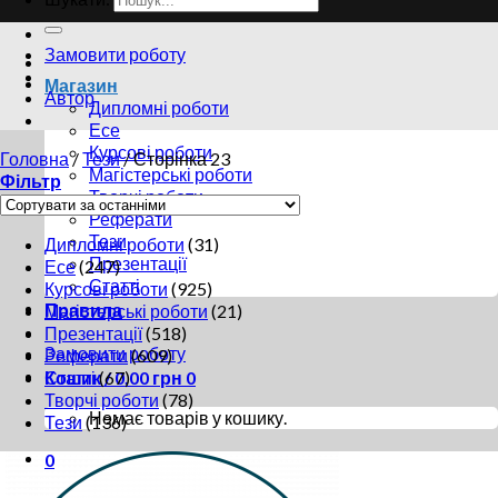
Замовити роботу
Магазин
Автор
Дипломні роботи
Есе
Курсові роботи
Головна
/
Тези
/
Сторінка 23
Магістерські роботи
Фільтр
Творчі роботи
Реферати
Тези
Дипломні роботи
(31)
Презентації
Есе
(247)
Статті
Курсові роботи
(925)
Правила
Магістерські роботи
(21)
Презентації
(518)
Замовити роботу
Реферати
(609)
Статті
(67)
Кошик /
0.00
грн
0
Творчі роботи
(78)
Немає товарів у кошику.
Тези
(136)
0