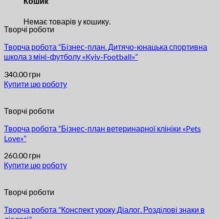
Кошик
Немає товарів у кошику.
Творчі роботи
Творча робота “Бізнес-план. Дитячо-юнацька спортивна
школа з міні-футболу «Kyiv-Football»”
340.00
грн
Купити цю роботу
Творчі роботи
Творча робота “Бізнес-план ветеринарної клініки «Pets
Love»”
260.00
грн
Купити цю роботу
Творчі роботи
Творча робота “Конспект уроку Діалог. Розділові знаки в