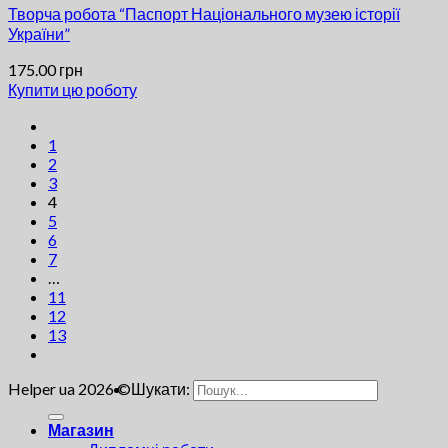
Творча робота “Паспорт Національного музею історії
України”
175.00
грн
Купити цю роботу
1
2
3
4
5
6
7
…
11
12
13
Helper ua 2026 ©
Шукати:
Магазин