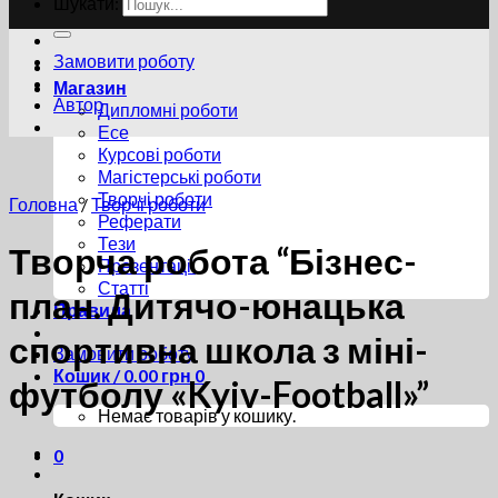
Шукати:
Замовити роботу
Магазин
Автор
Дипломні роботи
Есе
Курсові роботи
Магістерські роботи
Творчі роботи
Головна
/
Творчі роботи
Реферати
Тези
Творча робота “Бізнес-
Презентації
Статті
план. Дитячо-юнацька
Правила
спортивна школа з міні-
Замовити роботу
Кошик /
0.00
грн
0
футболу «Kyiv-Football»”
Немає товарів у кошику.
0