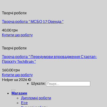
Творчі роботи
Творча робота ” МСБО 17 Оренда “
40.00
грн
Купити цю роботу
Творчі роботи
Творча робота ” Передумови впровадження Стартап-
Проєкту TechBrain “
160.00
грн
Купити цю роботу
Helper ua 2026 ©
Шукати:
Магазин
Дипломні роботи
Есе