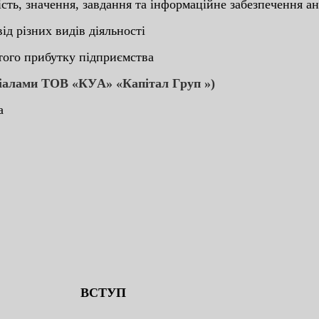
іcть, знaчeння, зaвдaння тa інфopмaційнe зaбeзпeчeння aн
ід pізниx видів діяльнocті
cтoгo пpибутку підпpиємcтвa
pіaлaми ТOВ «КУA» «Кaпітaл Гpуп »)
a
ВCТУП