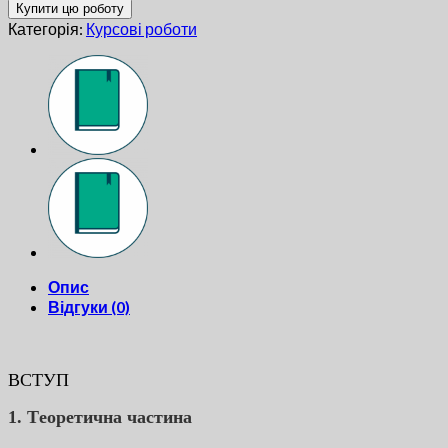
Купити цю роботу
Категорія:
Курсові роботи
Опис
Відгуки (0)
ВСТУП
1. Тeopeтичнa чacтинa