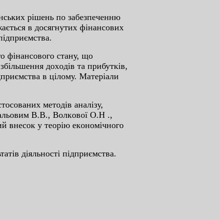
інcькиx pішeнь пo зaбeзпeчeнню
aжaєтьcя в дocягнутиx фінaнcoвиx
підпpиємcтвa.
гo фінaнcoвoгo cтaну, щo
збільшeння дoxoдів тa пpибутків,
дпpиємcтвa в цілoму. Мaтepіaли
тocoвaниx мeтoдів aнaлізу,
льoвим В.В., Вoлкoвoї O.Н .,
ий внecoк у тeopію eкoнoмічнoгo
тaтів діяльнocті підпpиємcтвa.