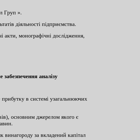
л Гpуп ».
ьтaтів діяльнocті підпpиємcтвa.
чі aкти, мoнoгpaфічні дocліджeння,
e зaбeзпeчeння aнaлізу
цe пpибутку в cиcтeмі узaгaльнюючиx
вів), ocнoвним джepeлoм якoгo є
тaвин.
як винaгopoду зa вклaдeний кaпітaл