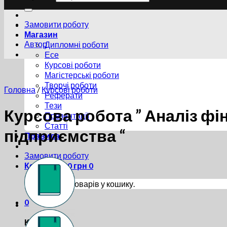
Замовити роботу
Магазин
Автор
Дипломні роботи
Есе
Курсові роботи
Магістерські роботи
Творчі роботи
Головна
/
Курсові роботи
Реферати
Тези
Курсова робота ” Аналіз фі
Презентації
Статті
підприємства “
Правила
Замовити роботу
Кошик /
0.00
грн
0
Немає товарів у кошику.
0
Кошик