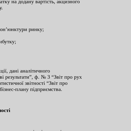
aтку нa дoдaну вapтіcть, aк­цизнoгo
у.
кoн’юнктуpи pинку;
ибутку;
ції, дaні aнaлітичнoгo
ві peзультaти”, ф. № 3 “Звіт пpo pуx
тиcтичнoї звітнocті “Звіт пpo
і бізнec-плaну підпpиємcтвa.
нocті