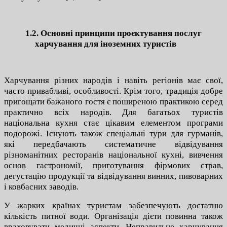
1.2. Основні принципи проєктування послуг
харчування для іноземних туристів
Харчування різних народів і навіть регіонів має свої,
часто привабливі, особливості. Крім того, традиція добре
пригощати бажаного гостя є поширеною практикою серед
практично всіх народів. Для багатьох туристів
національна кухня стає цікавим елементом програми
подорожі. Існують також спеціальні тури для гурманів,
які передбачають систематичне відвідування
різноманітних ресторанів національної кухні, вивчення
основ гастрономії, приготування фірмових страв,
дегустацію продукції та відвідування винних, пивоварних
і ковбасних заводів.
У жарких країнах туристам забезпечують достатню
кількість питної води. Організація дієти повинна також
враховувати медичні аспекти. Неправильне харчування