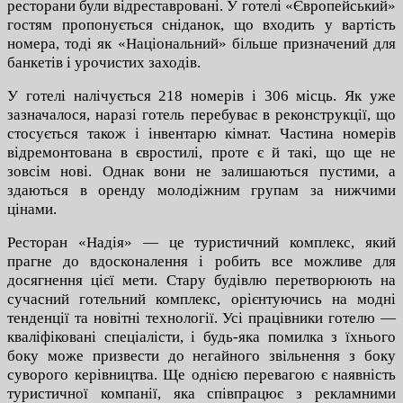
ресторани були відреставровані. У готелі «Європейський»
гостям пропонується сніданок, що входить у вартість
номера, тоді як «Національний» більше призначений для
банкетів і урочистих заходів.
У готелі налічується 218 номерів і 306 місць. Як уже
зазначалося, наразі готель перебуває в реконструкції, що
стосується також і інвентарю кімнат. Частина номерів
відремонтована в євростилі, проте є й такі, що ще не
зовсім нові. Однак вони не залишаються пустими, а
здаються в оренду молодіжним групам за нижчими
цінами.
Ресторан «Надія» — це туристичний комплекс, який
прагне до вдосконалення і робить все можливе для
досягнення цієї мети. Стару будівлю перетворюють на
сучасний готельний комплекс, орієнтуючись на модні
тенденції та новітні технології. Усі працівники готелю —
кваліфіковані спеціалісти, і будь-яка помилка з їхнього
боку може призвести до негайного звільнення з боку
суворого керівництва. Ще однією перевагою є наявність
туристичної компанії, яка співпрацює з рекламними