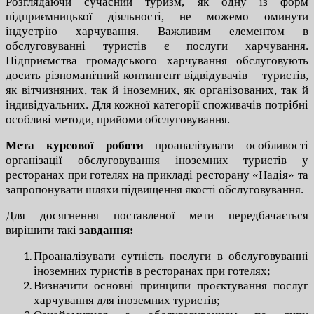
Розглядаючи сучасний туризм, як одну із форм
підприємницької діяльності, не можемо оминути
індустрію харчування. Важливим елементом в
обслуговуванні туристів є послуги харчування.
Підприємства громадського харчування обслуговують
досить різноманітний контингент відвідувачів – туристів,
як вітчизняних, так й іноземних, як організованих, так й
індивідуальних. Для кожної категорії споживачів потрібні
особливі методи, прийоми обслуговування.
Мета курсової роботи
проаналізувати особливості
організації обслуговування іноземних туристів у
ресторанах при готелях на прикладі ресторану «Надія» та
запропонувати шляхи підвищення якості обслуговування.
Для досягнення поставленої мети передбачається
вирішити такі
завдання:
Проаналізувати сутність послуги в обслуговуванні
іноземних туристів в ресторанах при готелях;
Визначити основні принципи проєктування послуг
харчування для іноземних туристів;