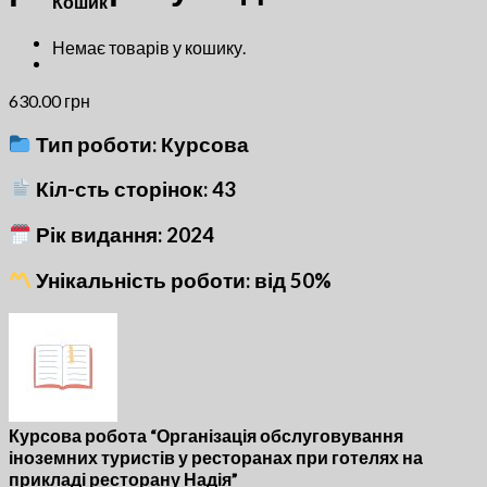
Кошик
Немає товарів у кошику.
630.00
грн
Тип роботи: Курсова
Кіл-сть сторінок: 43
Рік видання: 2024
Унікальність роботи: від 50%
Курсова робота “Організація обслуговування
іноземних туристів у ресторанах при готелях на
прикладі ресторану Надія”