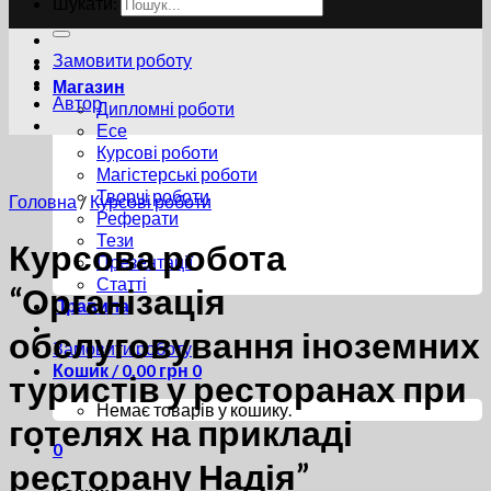
Шукати:
Замовити роботу
Магазин
Автор
Дипломні роботи
Есе
Курсові роботи
Магістерські роботи
Творчі роботи
Головна
/
Курсові роботи
Реферати
Тези
Курсова робота
Презентації
Статті
“Організація
Правила
обслуговування іноземних
Замовити роботу
Кошик /
0.00
грн
0
туристів у ресторанах при
Немає товарів у кошику.
готелях на прикладі
0
ресторану Надія”