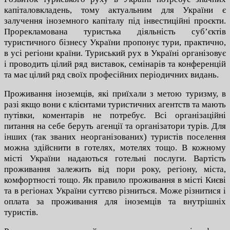
капіталовкладень, тому актуальним для України є
залучення іноземного капіталу під інвестиційні проєкти.
Прорекламована туристька діяльність суб’єктів
туристичного бізнесу України пропонує тури, практично,
в усі регіони країни. Туриський рух в Україні організовує
і проводить цілий ряд виставок, семінарів та конференцій
та має цілий ряд своїх професійних періодичних видань.
Проживання іноземців, які приїхали з метою туризму, в
разі якщо вони є клієнтами туристичних агентств та мають
путівки, коментарів не потребує. Всі організаційні
питання на себе беруть агенції та організатори турів. Для
інших (так званих неорганізованих) туристів поселення
можна здійснити в готелях, мотелях тощо. В кожному
місті України надаються готельні послуги. Вартість
проживання залежить від пори року, регіону, міста,
комфортності тощо. Як правило проживання в місті Києві
та в регіонах України суттєво різниться. Може різнитися і
оплата за проживання для іноземців та внутрішніх
туристів.