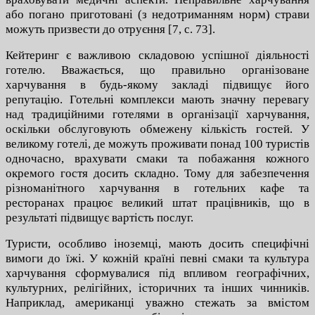
або погано приготовані (з недотриманням норм) страви
можуть призвести до отруєння [7, с. 73].
Кейтеринг є важливою складовою успішної діяльності
готелю. Вважається, що правильно організоване
харчування в будь-якому закладі підвищує його
репутацію. Готельні комплекси мають значну перевагу
над традиційними готелями в організації харчування,
оскільки обслуговують обмежену кількість гостей. У
великому готелі, де можуть проживати понад 100 туристів
одночасно, врахувати смаки та побажання кожного
окремого гостя досить складно. Тому для забезпечення
різноманітного харчування в готельних кафе та
ресторанах працює великий штат працівників, що в
результаті підвищує вартість послуг.
Туристи, особливо іноземці, мають досить специфічні
вимоги до їжі. У кожній країні певні смаки та культура
харчування сформувалися під впливом географічних,
культурних, релігійних, історичних та інших чинників.
Наприклад, американці уважно стежать за вмістом