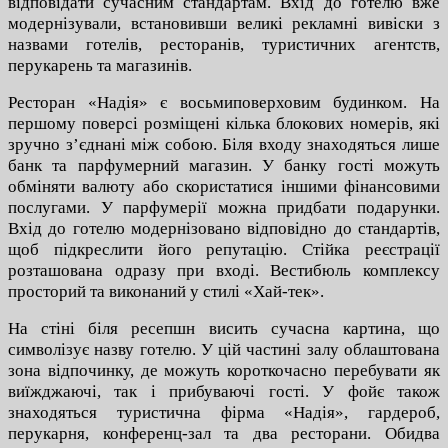
відповідати сучасним стандартам. Вхід до готелю вже
модернізували, встановивши великі рекламні вивіски з
назвами готелів, ресторанів, туристичних агентств,
перукарень та магазинів.
Ресторан «Надія» є восьмиповерховим будинком. На
першому поверсі розміщені кілька блокових номерів, які
зручно з’єднані між собою. Біля входу знаходяться лише
банк та парфумерний магазин. У банку гості можуть
обміняти валюту або скористатися іншими фінансовими
послугами. У парфумерії можна придбати подарунки.
Вхід до готелю модернізовано відповідно до стандартів,
щоб підкреслити його репутацію. Стійка реєстрації
розташована одразу при вході. Вестибюль комплексу
просторий та виконаний у стилі «Хай-тек».
На стіні біля ресепшн висить сучасна картина, що
символізує назву готелю. У цій частині залу облаштована
зона відпочинку, де можуть короткочасно перебувати як
виїжджаючі, так і прибуваючі гості. У фойє також
знаходяться туристична фірма «Надія», гардероб,
перукарня, конференц-зал та два ресторани. Обидва