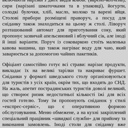
сири (нарізані шматочками та в упаковці), йогурти,
солодкі булочки, хліб, масло, молоко та варені яйця.
Столові прибори розміщені праворуч, а посуд для
сніданку також знаходиться на цьому ж столі. Ліворуч
розташований автомат для приготування соку, який
пропонує зазвичай апельсиновий і яблучний сік, але іноді
й інші варіанти. Поруч із соковаркою стоїть маленька
кавова машина, що також нагріває воду для чаю, який
заварюється за допомогою чайних пакетиків.
Офіціант самостійно готує всі страви: нарізає продукти,
викладає їх на великі тарілки та накриває фуршет.
Сніданки у форматі шведського столу організовуються
для туристів з усіх країн, окрім тих, що входять до СНД.
На жаль, апетит пострадянських туристів доволі великий,
що створює ризик недостатньої кількості їжі для всіх
гостей готелю. Тому їм пропонують сніданок у стилі
«експрес-сервіс», що є оперативною формою
обслуговування. Меню обмежене, а на кухні закріплений
спеціальний працівник «швидкої служби» для прийому та
виконання замовлень. Іноді столи для сніданку вже