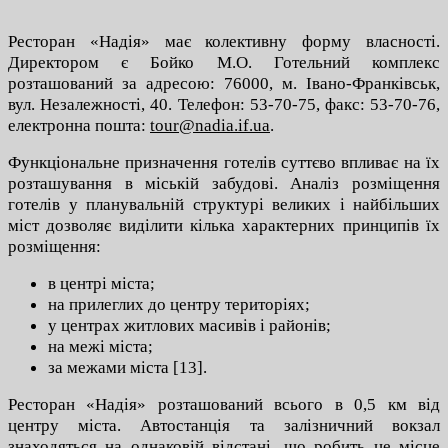
Ресторан «Надія» має колективну форму власності.
Директором є Бойко М.О. Готельний комплекс
розташований за адресою: 76000, м. Івано-Франківськ,
вул. Незалежності, 40. Телефон: 53-70-75, факс: 53-70-76,
електронна пошта:
tour@nadia.if.ua
.
Функціональне призначення готелів суттєво впливає на їх
розташування в міській забудові. Аналіз розміщення
готелів у планувальній структурі великих і найбільших
міст дозволяє виділити кілька характерних принципів їх
розміщення:
в центрі міста;
на прилеглих до центру територіях;
у центрах житлових масивів і районів;
на межі міста;
за межами міста [13].
Ресторан «Надія» розташований всього в 0,5 км від
центру міста. Автостанція та залізничний вокзал
знаходяться на однаковій відстані, що робить це місце