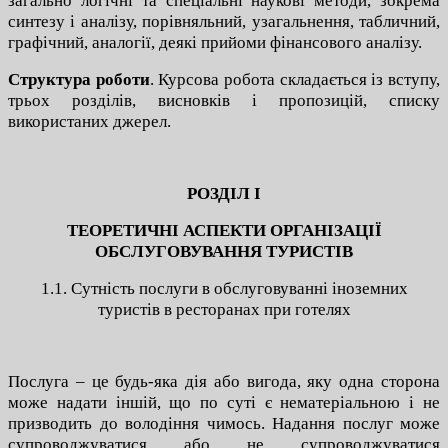
загально логічні та спеціальні наукові методи, зокрема
синтезу і аналізу, порівняльний, узагальнення, табличний,
графічний, аналогії, деякі прийоми фінансового аналізу.
Структура роботи
. Курсова робота складається із вступу,
трьох розділів, висновків і пропозицій, списку
використаних джерел.
РОЗДІЛ І
ТЕОРЕТИЧНІ АСПЕКТИ ОРГАНІЗАЦІЇ
ОБСЛУГОВУВАННЯ ТУРИСТІВ
1.1. Сутність послуги в обслуговуванні іноземних
туристів в ресторанах при готелях
Послуга – це будь-яка дія або вигода, яку одна сторона
може надати іншій, що по суті є нематеріальною і не
призводить до володіння чимось. Надання послуг може
супроводжуватися або не супроводжуватися