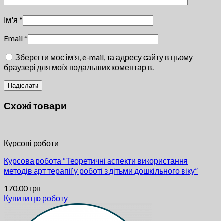
Ім'я
*
Email
*
Зберегти моє ім'я, e-mail, та адресу сайту в цьому
браузері для моїх подальших коментарів.
Схожі товари
Курсові роботи
Курсова робота “Теоретичні аспекти використання
методів арт терапії у роботі з дітьми дошкільного віку”
170.00
грн
Купити цю роботу