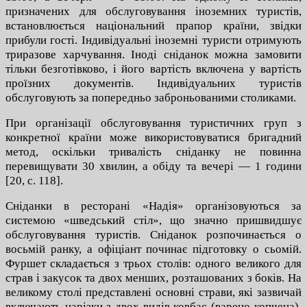
призначених для обслуговування іноземних туристів,
встановлюється національний прапор країни, звідки
прибули гості. Індивідуальні іноземні туристи отримують
триразове харчування. Іноді сніданок можна замовити
тільки безготівково, і його вартість включена у вартість
проїзних документів. Індивідуальних туристів
обслуговують за попередньо заброньованими столиками.
При організації обслуговування туристичних груп з
конкретної країни може використовуватися бригадний
метод, оскільки тривалість сніданку не повинна
перевищувати 30 хвилин, а обіду та вечері — 1 години
[20, c. 118].
Сніданки в ресторані «Надія» організовуються за
системою «шведський стіл», що значно пришвидшує
обслуговування туристів. Сніданок розпочинається о
восьмій ранку, а офіціант починає підготовку о сьомій.
Фуршет складається з трьох столів: одного великого для
страв і закусок та двох менших, розташованих з боків. На
великому столі представлені основні страви, які зазвичай
включають нарізки з двох видів ковбас (варено-копчена),