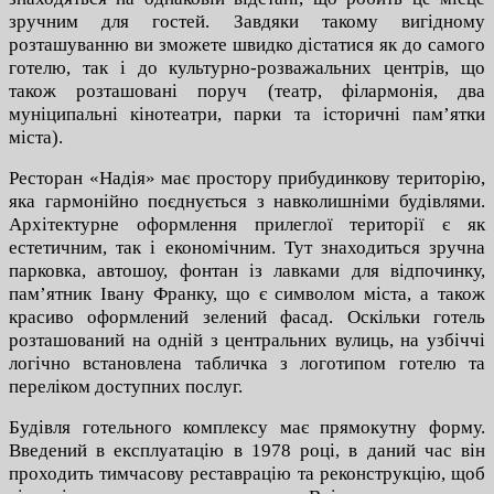
зручним для гостей. Завдяки такому вигідному
розташуванню ви зможете швидко дістатися як до самого
готелю, так і до культурно-розважальних центрів, що
також розташовані поруч (театр, філармонія, два
муніципальні кінотеатри, парки та історичні пам’ятки
міста).
Ресторан «Надія» має простору прибудинкову територію,
яка гармонійно поєднується з навколишніми будівлями.
Архітектурне оформлення прилеглої території є як
естетичним, так і економічним. Тут знаходиться зручна
парковка, автошоу, фонтан із лавками для відпочинку,
пам’ятник Івану Франку, що є символом міста, а також
красиво оформлений зелений фасад. Оскільки готель
розташований на одній з центральних вулиць, на узбіччі
логічно встановлена табличка з логотипом готелю та
переліком доступних послуг.
Будівля готельного комплексу має прямокутну форму.
Введений в експлуатацію в 1978 році, в даний час він
проходить тимчасову реставрацію та реконструкцію, щоб