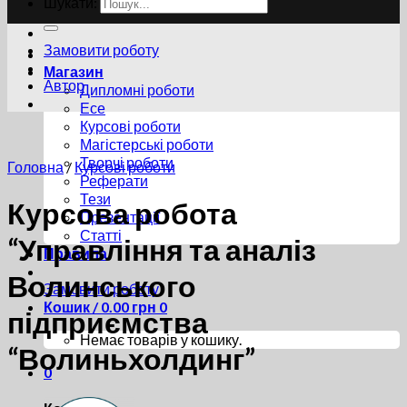
Шукати:
Замовити роботу
Магазин
Автор
Дипломні роботи
Есе
Курсові роботи
Магістерські роботи
Творчі роботи
Головна
/
Курсові роботи
Реферати
Тези
Курсова робота
Презентації
Статті
“Управління та аналіз
Правила
Волинського
Замовити роботу
Кошик /
0.00
грн
0
підприємства
Немає товарів у кошику.
“Волиньхолдинг”
0