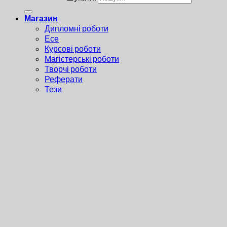
Магазин
Дипломні роботи
Есе
Курсові роботи
Магістерські роботи
Творчі роботи
Реферати
Тези
Презентації
Статті
Правила
Увійти
Ім'я користувача чи адреса електронної пошти
*
Пароль
*
Пам'ятати мене
Увійти