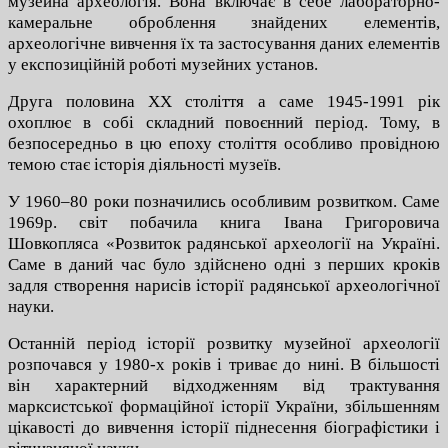
музейна археологія. Вона включає в себе лабораторно-
камеральне оброблення знайдених елементів,
археологічне вивчення їх та застосування даних елементів
у експозиційній роботі музейних установ.
Друга половина ХХ століття а саме 1945-1991 рік
охоплює в собі складний повоєнний період. Тому, в
безпосередньо в цю епоху століття особливо провідною
темою стає історія діяльності музеїв.
У 1960–80 роки позначились особливим розвитком. Саме
1969р. світ побачила книга Івана Григоровича
Шовкопляса «Розвиток радянської археології на Україні.
Саме в даний час було здійснено одні з перших кроків
задля створення нарисів історії радянської археологічної
науки.
Останній період історії розвитку музейної археології
розпочався у 1980‑х років і триває до нині. В більшості
він характерний відходженням від трактування
марксистської формаційної історії України, збільшенням
цікавості до вивчення історії піднесення біографістики і