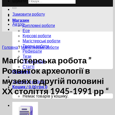
Шукати:
Замовити роботу
Магазин
Автор
Дипломні роботи
Есе
Курсові роботи
Магістерські роботи
Творчі роботи
Головна
/
Магістерські роботи
Реферати
Тези
Магістерська робота ”
Презентації
Статті
Розвиток археології в
Правила
музеях в другій половині
Замовити роботу
Кошик /
0.00
грн
0
ХХ століття 1945-1991 рр “
Немає товарів у кошику.
0