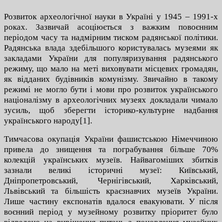
Розвиток археологічної науки в Україні у 1945 – 1991-х
роках. Зазвичай асоціюється з важким повоєнним
періодом часу та надмірним тиском радянської політики.
Радянська влада здебільшого користувалась музеями як
закладами України для популяризування радянського
режиму, що мало на меті виховувати місцевих громадян,
як відданих будівників комунізму. Звичайно в такому
режимі не могло бути і мови про розвиток українського
націоналізму в археологічних музеях докладали чимало
зусиль, щоб зберегти історико-культурне надбання
українського народу[1].
Тимчасова окупація України фашистською Німеччиною
привела до знищення та пограбування більше 70%
колекцій українських музеїв. Найвагоміших збитків
зазнали великі історичні музеї: Київський,
Дніпропетровський, Чернігівський, Харківський,
Львівський та більшість краєзнавчих музеїв України.
Лише частину експонатів вдалося евакуювати. У після
воєнний період у музейному розвитку пріоритет було