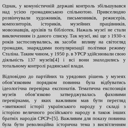
Однак, у комуністичній державі контроль збільшувався
над усією громадянською спільнотою. Привселюдно
розвінчували художників, письменників, режисерів,
композиторів, істориків, музейних працівників,
мовознавців, архівів та бібліотек. Нажаль музеї не стали
виключенням із даного списку. Так музеї, які ще з 1930-х
років застосовувались, як засоби впливу на світогляд
громадян, знаряддями популяризації політики режиму
Сталіна. Таким чином, у 1950 р. в УРСР здійснювали свою
діяльність 137 музеїв[4] і всі вони знаходились у
тотальному контролі радянської влади.
Відповідно до партійних та урядових рішень у музеях
обов’язковим порядком повинна була відбуватись
ідеологічна перевірка експонатів. Тематична експозиція
музеїв обов’язково затверджувалась фаховими
перевірками, у яких важливим мав бути перегляд
«звитяжної історії українського народу у складі з
історією величного російського народу в також інших
братніх народів СРСР»[5]. Важливим для показу повинна
була бути революційна історична тема з висвітленням