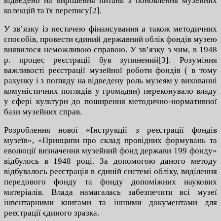
відведено на вирішення питань з поновлення музейних
колекцій та їх перепису[2].
У зв’язку із нестачею фінансування а також методичних
способів, провести єдиний державний облік фондів музею
виявилося неможливою справою. У зв’язку з чим, в 1948
р. процес реєстрації був зупинений
[
3
]
. Розуміння
важливості реєстрації музейної роботи фондів ( в тому
рахунку і з погляду на відведену роль музеям у вихованні
комуністичних поглядів у громадян) переконувало владу
у сфері культури до поширення методично-нормативної
бази музейних справ.
Розроблення нової «Інструкції з реєстрації фондів
музеїв», «Принципи про склад провідних формувань та
еволюції визначення музейний фонд держави 199 фонду»
відбулось в 1948 році. За допомогою даного методу
відбувалось реєстрація в єдиній системі обліку, виділення
передового фонду та фонду допоміжних наукових
матеріалів. Влада намагалась забезпечити всі музеї
інвентарними книгами та іншими документами для
реєстрації єдиного зразка.