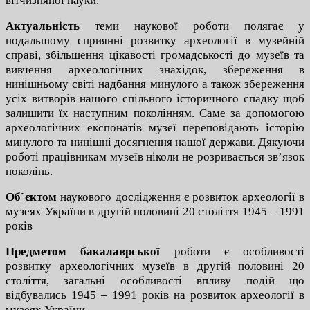
вітчизняної науки.
Актуальність
теми наукової роботи полягає у
подальшому сприянні розвитку археології в музейній
справі, збільшення цікавості громадськості до музеїв та
вивчення археологічних знахідок, збереження в
нинішньому світі надбання минулого а також збереження
усіх витворів нашого спільного історичного спадку щоб
залишити їх наступним поколінням. Саме за допомогою
археологічних експонатів музеї переповідають історію
минулого та нинішні досягнення нашої держави. Дякуючи
роботі працівникам музеїв ніколи не розривається зв’язок
поколінь.
Об`єктом
наукового дослідження є розвиток археології в
музеях України в другій половині 20 століття 1945 – 1991
років
Предметом
бакалаврської
роботи є особливості
розвитку археологічних музеїв в другій половині 20
століття, загальні особливості впливу подій що
відбувались 1945 – 1991 років на розвиток археології в
музеях України.