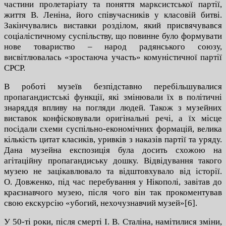
частини пролетаріату та поняття марксистської партії,
життя В. Леніна, його співучасників у класовій битві.
Закінчувались виставки розділом, який присвячувався
соціалістичному суспільству, що повинне було формувати
нове товариство – народ радянського союзу,
висвітлювалась «зростаюча участь» комуністичної партії
СРСР.
В роботі музеїв безпідставно перебільшувалися
пропагандистські функції, які змінювали їх в політичні
знаряддя впливу на погляди людей. Також з музейних
виставок конфісковували оригінальні речі, а їх місце
посідали схеми суспільно-економічних формацій, велика
кількість цитат класиків, уривків з наказів партії та уряду.
Дана музейна експозиція була досить схожою на
агітаційну пропагандиську дошку. Відвідування такого
музею не зацікавлювало та відштовхувало від історії.
О. Довженко, під час перебування у Нікополі, завітав до
краєзнавчого музею, після чого він так прокоментував
свою екскурсію «убогий, нехочузнавчий музей»[6].
У 50-ті роки, після смерті І. В. Сталіна, намітилися зміни,