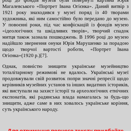
році до фондів музеїв були повернуті картина Юрія
Магалевського «Портрет Івана Огієнка». Даний витвір з
1921 року знаходився у музеї поряд із 40 творами
художника, які ним самостійно було передано до музею.
У повоєнні роки, під час конфіскацій із фондів музею
«ідеологічних та шкідливих творів», творчий спадок
митця також зазнала пошкоджень. В 1996 році до музею
надійшло звернення онуки Юрія Марушенко за порадою
щодо творчої вартості роботи, «Портрет Івана
Огієнка»(1920 р.)[7].
Однак, повністю знищити українське музейництво
тоталітарному режимові не вдалось. Українські музеї
продовжували свій розвиток попри значні репресії щодо
керівників музейних установ та інших видатних істориків,
які виступали на захист історії та археологічних етнічних
експонатів, які радянська влада намагалась за будь-що
знищити, адже саме в них ховалось українське коріння,
суть українського народу.
Для отримання повного тексту придбайте