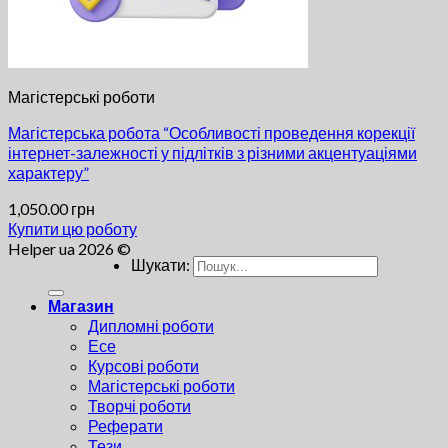
Магістерські роботи
Магістерська робота “Особливості проведення корекції
інтернет-залежності у підлітків з різними акцентуаціями
характеру”
1,050.00
грн
Купити цю роботу
Helper ua 2026 ©
Шукати:
Магазин
Дипломні роботи
Есе
Курсові роботи
Магістерські роботи
Творчі роботи
Реферати
Тези