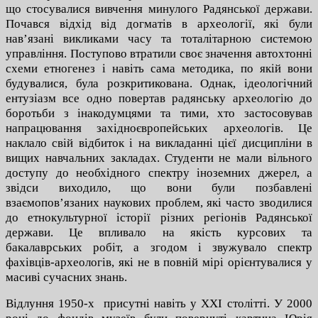
що стосувалися вивчення минулого Радянської держави.
Почався відхід від догматів в археології, які були
нав’язані викликами часу та тоталітарною системою
управління. Поступово втратили своє значення автохтонні
схеми етногенез і навіть сама методика, по якій вони
будувалися, була розкритикована. Однак, ідеологічний
ентузіазм все одно повертав радянську археологію до
боротьби з інакодумцями та тими, хто застосовував
напрацювання західноєвропейських археологів. Це
наклало свій відбиток і на викладанні цієї дисципліни в
вищих навчальних закладах. Студенти не мали вільного
доступу до необхідного спектру іноземних джерел, а
звідси виходило, що вони були позбавлені
взаємопов’язаних наукових проблем, які часто зводилися
до етнокультурної історії різних регіонів Радянської
держави. Це впливало на якість курсових та
бакалаврських робіт, а згодом і звужувало спектр
фахівців-археологів, які не в повній мірі орієнтувалися у
масиві сучасних знань.
Відлуння 1950-х присутні навіть у ХХІ столітті. У 2000