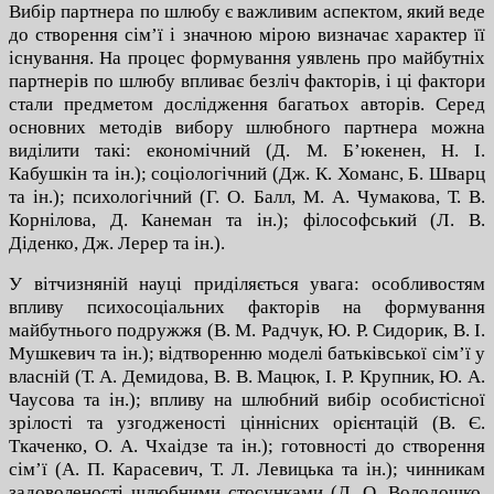
Вибір партнера по шлюбу є важливим аспектом, який веде
до створення сім’ї і значною мірою визначає характер її
існування. На процес формування уявлень про майбутніх
партнерів по шлюбу впливає безліч факторів, і ці фактори
стали предметом дослідження багатьох авторів.
Серед
основних методів вибору шлюбного партнера можна
виділити такі: економічний (Д. М. Б’юкенен, Н. І.
Кабушкін та ін.); соціологічний (Дж. К. Хоманс, Б. Шварц
та ін.); психологічний (Г. О. Балл, М. А. Чумакова, Т. В.
Корнілова, Д. Канеман та ін.); філософський (Л. В.
Діденко, Дж. Лерер та ін.).
У вітчизняній науці приділяється увага: особливостям
впливу психосоціальних факторів на формування
майбутнього подружжя (В. М. Радчук, Ю. Р. Сидорик, В. І.
Мушкевич та ін.); відтворенню моделі батьківської сім’ї у
власній (Т. А. Демидова, В. В. Мацюк, І. Р. Крупник, Ю. А.
Чаусова та ін.); впливу на шлюбний вибір особистісної
зрілості та узгодженості ціннісних орієнтацій (В. Є.
Ткаченко, О. А. Чхаідзе та ін.); готовності до створення
сім’ї (А. П. Карасевич, Т. Л. Левицька та ін.); чинникам
задоволеності шлюбними стосунками (Д. О. Володошко,