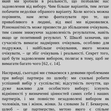
який ми зробили в реальності, що позбавляє нас
задоволення від вибору. Чим більше варіантів, тим легше
побачити недоліки обраного варіанту. Коли когось можна
порівняти, нам легко фантазувати про те, що
привабливого в людині, від якої ми відмовилися.
Різноманітність може призвести до збільшення очікувань,
тим самим знижуючи задоволеність результатом, навіть
якщо це позитивний результат. Y. Швалб зазначив, що
сучасність вимагає надмірних очікувань, особливо для
подружжя, і найбільше очікування, якого можна
очікувати, – це збіг очікувань і реальності. Секрет того,
щоб бути задоволеним вибором, полягає в тому, щоб не
вимагати багато чого [62, с. 14].
Насправді, сьогодні ми стикаємося з деякими проблемами
при виборі партнера по шлюбу: ми схильні робити
успішний вибір у суспільстві; відсутність почуття, що
дуже важливо для особистого вибору; існують
відмінності у визначенні цінностей самих себе і наших
партнерів, і ми повністю незадоволені вибором як
чоловіків, так і жінок. жінки. За словами За Г. Беккером,
шлюб – це партнерство, метою якого є спільне