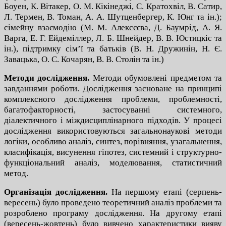
Боуен, К. Вітакер, О. М. Кікінеджі, С. Кратохвіл, В. Сатир,
Л. Термен, В. Томан, А. А. Шутценбергер, К. Юнг та ін.);
сімейну взаємодію (М. М. Алексєєва, Д. Баумрід, А. Я.
Варга, Е. Г. Ейдеміллер, Л. Б. Шнейдер, В. В. Юстицкіс та
ін.), підтримку сім’ї та батьків (В. Н. Дружинін, Н. Є.
Завацька, О. С. Кочарян, В. В. Столін та ін.)
Методи дослідження.
Методи обумовлені предметом та
завданнями роботи. Дослідження засноване на принципі
комплексного дослідження проблеми, проблемності,
багатофакторності, застосуванні системного,
діалектичного і міждисциплінарного підходів. У процесі
дослідження використовуються загальнонаукові методи
логіки, особливо аналіз, синтез, порівняння, узагальнення,
класифікація, висунення гіпотез, системний і структурно-
функціональний аналіз, моделювання, статистичний
метод.
Організація дослідження.
На першому етапі (серпень-
вересень) було проведено теоретичний аналіз проблеми та
розроблено програму дослідження. На другому етапі
(вересень-жовтень) було вивчено характеристики вияву