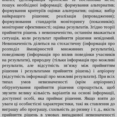
пошук необхідної інформації; формування альтернатив;
формування критеріїв оцінки альтернатив; оцінка; вибір
найкращого рішення; реалізація (впровадження);
формулювання стандартів моніторингу (показників);
моніторинг ефективності; оцінка результатів. Згідно теорії
прийняття рішень з невизначеністю, останнім вважається
ситуація, коли результат прийняття рішення невідомий.
Невизначеність ділиться на стохастичну (інформація про
розподіл ймовірностей множинних результатів),
поведінкову (інформація про вплив поведінки учасників
на результати), природну (тільки інформація про можливі
результати, але відсутність зв’язку між прийняттям
рішення і результатами прийняття рішень) і апріорну
(відсутність інформації про можливі результати). При всіх
типах умов невизначеності (крім апріорних)
обґрунтування прийняття рішення спрощується, щоб
звузити велику кількість варіантів на основі інформації,
доступної особі, яка приймає рішення. Якщо взяти до
уваги ці особистісні характеристики, такі як ставлення до
виграшу або програшу, схильність до ризику і т. д., якість
прийняття рішень в умовах випадкової невизначеності