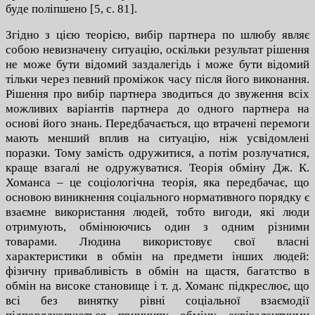
буде поліпшено [5, с. 81].
Згідно з цією теорією, вибір партнера по шлюбу являє
собою невизначену ситуацію, оскільки результат рішення
не може бути відомий заздалегідь і може бути відомий
тільки через певний проміжок часу після його виконання.
Рішення про вибір партнера зводиться до звуження всіх
можливих варіантів партнера до одного партнера на
основі його знань. Передбачається, що втрачені перемоги
мають менший вплив на ситуацію, ніж усвідомлені
поразки. Тому замість одружитися, а потім розлучатися,
краще взагалі не одружуватися.
Теорія обміну Дж. К.
Хоманса – це соціологічна теорія, яка передбачає, що
основою виникнення соціального нормативного порядку є
взаємне використання людей, тобто вигоди, які люди
отримують, обмінюючись один з одним різними
товарами. Людина використовує свої власні
характеристики в обмін на предмети інших людей:
фізичну привабливість в обмін на щастя, багатство в
обмін на високе становище і т. д. Хоманс підкреслює, що
всі без винятку рівні соціальної взаємодії