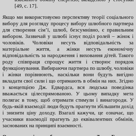
[49, с. 17].
Якщо ми використовуємо перспективу теорії соціального
вибору для розгляду процесу вибору шлюбного партнера
для створення сім’ї, шлюб, безсумнівно, є правильним
вибором. Зазвичай у шлюбі існує поділ ролей – жінок і
чоловіків. Чоловіки несуть відповідальність за
матеріальне життя, а жінки несуть економічну
відповідальність за народження і виховання дітей. Такого
роду співпраця спрощує життя і створює порядок
функціонування. Вибираючи партнера по шлюбу, чоловіки
і жінки порівнюють, наскільки вони будуть вигідно
вкладати свої сили і що отримають в обмін на них. Згідно
з концепцією Дж. Едвардса, вся людська поведінка
вважається цілеспрямованою. У цьому випадку мета
полягає в тому, щоб отримати стимули і винагороди. У
будь-якій взаємодії люди будуть прагнути збільшити дохід
і знизити ціну доходу. Взагалі кажучи, це означає, що
учасники взаємодії прагнуть до еквівалентних обмінів,
заснованих на принципі взаємності.