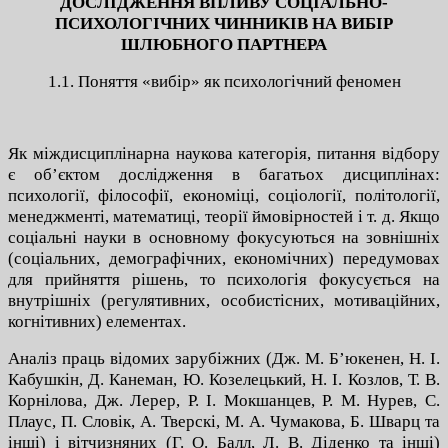
ДОСЛІДЖЕННЯ ВПЛИВУ СОЦІАЛЬНО-
ПСИХОЛОГІЧНИХ ЧИННИКІВ НА ВИБІР
ШЛЮБНОГО ПАРТНЕРА
1.1.
Поняття «вибір» як психологічний феномен
Як міждисциплінарна наукова категорія, питання відбору
є об’єктом дослідження в багатьох дисциплінах:
психології, філософії, економіці, соціології, політології,
менеджменті, математиці, теорії ймовірностей і т. д. Якщо
соціальні науки в основному фокусуються на зовнішніх
(соціальних, демографічних, економічних) передумовах
для прийняття рішень, то психологія фокусується на
внутрішніх (регулятивних, особистісних, мотиваційних,
когнітивних) елементах.
Аналіз праць відомих зарубіжних (Дж. М. Б’юкенен, Н. І.
Кабушкін, Д. Канеман, Ю. Козелецький, Н. І. Козлов, Т. В.
Корнілова, Дж. Лерер, Р. І. Мокшанцев, Р. М. Нурев, С.
Плаус, П. Словік, А. Тверскі, М. А. Чумакова, Б. Шварц та
інші) і вітчизняних (Г. О. Балл, Л. В. Діденко та інші)