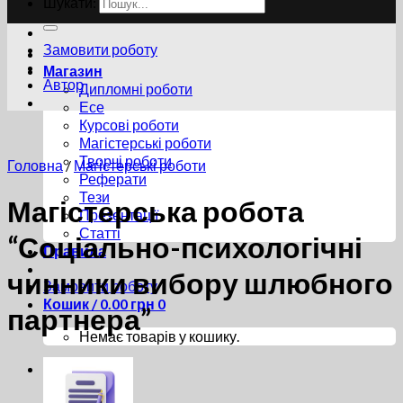
Шукати:
Замовити роботу
Магазин
Автор
Дипломні роботи
Есе
Курсові роботи
Магістерські роботи
Творчі роботи
Головна
/
Магістерські роботи
Реферати
Тези
Магістерська робота
Презентації
Статті
“Соціально-психологічні
Правила
чинники вибору шлюбного
Замовити роботу
Кошик /
0.00
грн
0
партнера”
Немає товарів у кошику.
0