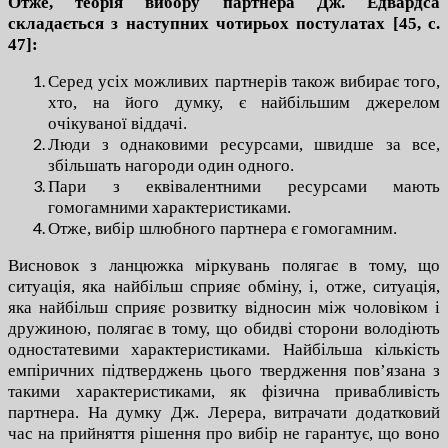
Отже, теорія вибору партнера Дж. Едвардса
складається з наступних чотирьох постулатах [45, с.
47]:
Серед усіх можливих партнерів також вибирає того,
хто, на його думку, є найбільшим джерелом
очікуваної віддачі.
Люди з однаковими ресурсами, швидше за все,
збільшать нагороди один одного.
Пари з еквівалентними ресурсами мають
гомогамними характеристиками.
Отже, вибір шлюбного партнера є гомогамним.
Висновок з ланцюжка міркувань полягає в тому, що
ситуація, яка найбільш сприяє обміну, і, отже, ситуація,
яка найбільш сприяє розвитку відносин між чоловіком і
дружиною, полягає в тому, що обидві сторони володіють
одностатевими характеристиками. Найбільша кількість
емпіричних підтверджень цього твердження пов’язана з
такими характеристиками, як фізична привабливість
партнера.
На думку Дж. Лерера, витрачати додатковий
час на прийняття рішення про вибір не гарантує, що воно