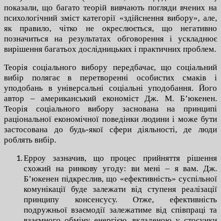
показали, що багато теорій вивчають погляди вчених на
психологічний зміст категорії «здійснення вибору», але,
як правило, чітко не окреслюється, що негативно
позначиться на результатах обговорення і ускладнює
вирішення багатьох дослідницьких і практичних проблем.
Теорія соціального вибору передбачає, що соціальний
вибір полягає в перетворенні особистих смаків і
уподобань в універсальні соціальні уподобання. Його
автор – американський економіст Дж. М. Б’юкенен.
Теорія соціального вибору заснована на принципі
раціональної економічної поведінки людини і може бути
застосована до будь-якої сфери діяльності, де люди
роблять вибір.
Ерроу зазначив, що процес прийняття рішення
схожий на ринкову угоду: ви мені – я вам. Дж.
Б’юкенен підкреслив, що «ефективність» суспільної
комунікації буде залежати від ступеня реалізації
принципу консенсусу. Отже, ефективність
подружньої взаємодії залежатиме від співпраці та
взаємного обміну енергією, вкладеною у стосунки