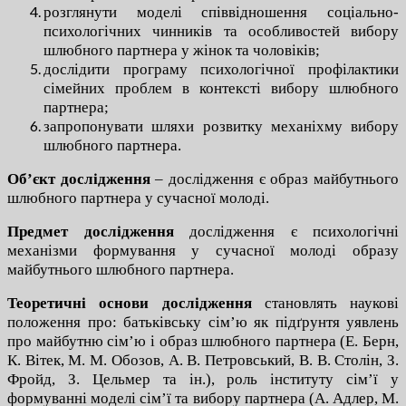
розглянути моделі співвідношення соціально-
психологічних чинників та особливостей вибору
шлюбного партнера у жінок та чоловіків;
дослідити програму психологічної профілактики
сімейних проблем в контексті вибору шлюбного
партнера;
запропонувати шляхи розвитку механіхму вибору
шлюбного партнера.
Об’єкт дослідження
– дослідження є образ майбутнього
шлюбного партнера у сучасної молоді.
Предмет дослідження
дослідження є психологічні
механізми формування у сучасної молоді образу
майбутнього шлюбного партнера.
Теоретичні основи дослідження
становлять наукові
положення про: батьківську сім’ю як підґрунтя уявлень
про майбутню сім’ю і образ шлюбного партнера (Е. Берн,
К. Вітек, М. М. Обозов, А. В. Петровський, В. В. Столін, З.
Фройд, З. Цельмер та ін.), роль інституту сім’ї у
формуванні моделі сім’ї та вибору партнера (А. Адлер, М.