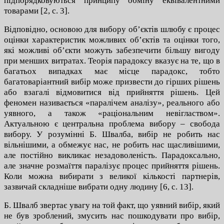
підпорядковуються принципу обміну еквівалентними
товарами [2, с. 3].
Відповідно, основою для вибору об’єктів шлюбу є процес
оцінки характеристик можливих об’єктів та оцінки того,
які можливі об’єкти можуть забезпечити більшу вигоду
при менших витратах. Теорія парадоксу вказує на те, що в
багатьох випадках має місце парадокс, тобто
багатоваріантний вибір може призвести до гірших рішень
або взагалі відмовитися від прийняття рішень. Цей
феномен називається «паралічем аналізу», реального або
уявного, а також «раціональним невіглаством».
Актуальною є центральна проблема вибору – свобода
вибору. У розумінні Б. Швалба, вибір не робить нас
вільнішими, а обмежує нас, не робить нас щасливішими,
але постійно викликає незадоволеність. Парадоксально,
але значне розмаїття паралізує процес прийняття рішень.
Коли можна вибирати з великої кількості партнерів,
зазвичай складніше вибрати одну людину [6, с. 13].
Б. Швалб звертає увагу на той факт, що уявний вибір, який
не був зроблений, змусить нас пошкодувати про вибір,