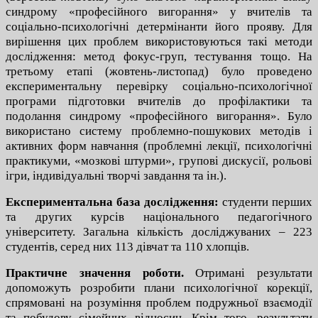
синдрому «професійного вигорання» у вчителів та
соціально-психологічні детермінанти його прояву. Для
вирішення цих проблем використовуються такі методи
дослідження: метод фокус-груп, тестування тощо. На
третьому етапі (жовтень-листопад) було проведено
експериментальну перевірку соціально-психологічної
програми підготовки вчителів до профілактики та
подолання синдрому «професійного вигорання». Було
використано систему проблемно-пошукових методів і
активних форм навчання (проблемні лекції, психологічні
практикуми, «мозкові штурми», групові дискусії, рольові
ігри, індивідуальні творчі завдання та ін.).
Експериментальна база дослідження:
студенти перших
та других курсів національного педагогічного
університету. Загальна кількість досліджуваних – 223
студентів, серед них 113 дівчат та 110 хлопців.
Практичне значення роботи.
Отримані результати
допоможуть розробити плани психологічної корекції,
спрямовані на розуміння проблем подружньої взаємодії
та побудову сімейних відносин. Крім того, результати