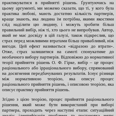
практикуватися в прийнятті рішень. Ґрунтуючись на
цьому аргументі, ми можемо сказати, що ті, у кого була
практика любові, мають достатню кількість партнерів,
краще знають, яка людина їм потрібна, якими якостями
слід наділити цю людину, і можуть зробити більш
правильний вибір, ніж ті, хто цього не випробував. Автор,
який не має досвіду в цій галузі, також підкреслив, що
страх перед можливими втратами більш привабливий, ніж
вигоди. Цей ефект називається «відразою до втрати».
Отже, страх залишитися на самоті спонукатиме до
необачного вибору партнерів. Відповіжно до нормативної
теорії прийняття рішень О. Ф. Гірке, вибір – це процес
раціонального або ірраціонального вибору, спрямований
на досягнення передбачуваних результатів. Існує різниця
між нормативною теорією, яка описує процес
раціонального прийняття рішень, і описовою теорією, яка
описує практику прийняття рішень.
Згідно з цією теорією, процес прийняття раціонального
рішення, який може бути використаний при виборі
партнера, проходить через наступні етапи: ситуаційний
аналіз; ідентифікація проблеми та постановка мети;