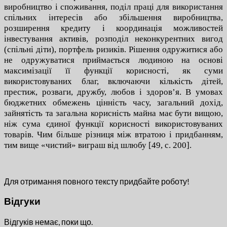
виробництво і споживання, поділ праці для використання
спільних інтересів або збільшення виробництва,
розширення кредиту і координація можливостей
інвестування активів, розподіл неконкурентних вигод
(спільні діти), портфель ризиків. Рішення одружитися або
не одружуватися приймається людиною на основі
максимізації її функції корисності, як суми
використовуваних благ, включаючи кількість дітей,
престиж, розваги, дружбу, любов і здоров’я. В умовах
бюджетних обмежень цінність часу, загальний дохід,
зайнятість та загальна корисність майна має бути вищою,
ніж сума єдиної функції корисності використовуваних
товарів. Чим більше різниця між втратою і придбанням,
тим вище «чистий» виграш від шлюбу [49, с. 200].
Для отримання повного тексту придбайте роботу!
Відгуки
Відгуків немає, поки що.