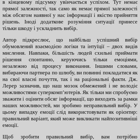
в кінцевому підсумку увінчається успіхом. Тут немає
прямої залежності, так само як немає прямої залежності
між обсягом наявної у нас інформації і якістю прийняття
рішень. Іноді додаткове розуміння ситуації принесе
тільки шкоду і ускладнить вибір.
Автор підкреслює, що найбільш успішний вибір
обумовлений взаємодією логіки та інтуїції – двох видів
мислення. Навпаки, більшість людей схильні приймати
рішення спонтанно, керуючись тільки емоціями,
незалежно від процесу виконання. Іншими словами,
вибираючи партнера по шлюбу, ви повинні покладатися як
на свої власні почуття, так і на раціональні факти.
Дж.
Лерер зазначив, що наш мозок обмежений і не володіє
можливостями суперкомп’ютерів. Як тільки ми спробуємо
зважити і оцінити обсяг інформації, що виходить за рамки
наших можливостей, ми зробимо неправильний вибір. У
цьому випадку емоції слід використовувати як орієнтир:
правильний варіант, який може викликати найпозитивніші
емоції.
Щоб зробити правильний вибір, вам потрібно