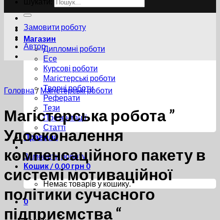
Шукати:
Замовити роботу
Магазин
Автор
Дипломні роботи
Есе
Курсові роботи
Магістерські роботи
Творчі роботи
Головна
/
Магістерські роботи
Реферати
Тези
Магістерська робота ”
Презентації
Статті
Удосконалення
Правила
компенсаційного пакету в
Замовити роботу
Кошик /
0.00
грн
0
системі мотиваційної
Немає товарів у кошику.
політики сучасного
0
підприємства “