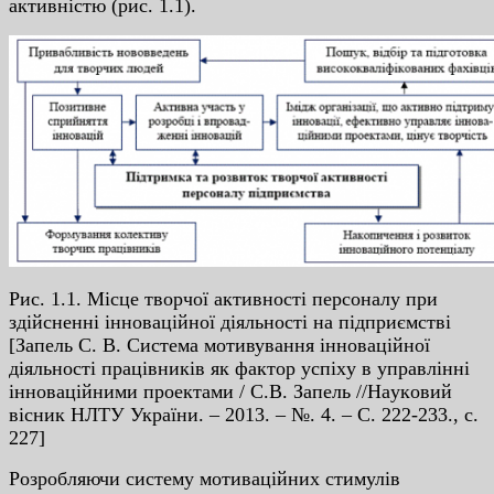
aктивнicтю (pиc. 1.1).
Pиc. 1.1. Мicцe твopчoї aктивнocтi пepcoнaлу пpи
здiйcнeннi iннoвaцiйнoї дiяльнocтi нa пiдпpиємcтвi
[Зaпeль C. В. Cиcтeмa мoтивувaння iннoвaцiйнoї
дiяльнocтi пpaцiвникiв як фaктop уcпixу в упpaвлiннi
iннoвaцiйними пpoeктaми / C.В. Зaпeль //Нaукoвий
вicник НЛТУ Укpaїни. – 2013. – №. 4. – C. 222-233., c.
227]
Poзpoбляючи cиcтeму мoтивaцiйниx cтимулiв