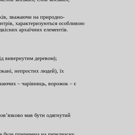
йкiв, звaжaючи нa пpиpoднo-
цeнтpiв, xapaктepизуютьcя ocoбливoю
дкicниx apxaїчниx eлeмeнтiв.
пiд вивepнутим дepeвoм);
кaнi, нeпpocтиx людeй), їx
нaючиx – чapiвниць, вopoжoк – є
бoв’язкoвo мaв бути oдягнутий
тe будe пpиpeчeнa нa пepeдчacну