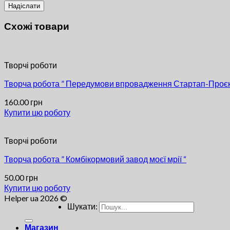
Схожі товари
Творчі роботи
Творча робота ” Передумови впровадження Стартап-Проєкт
160.00
грн
Купити цю роботу
Творчі роботи
Творча робота ” Комбікормовий завод моєї мрії “
50.00
грн
Купити цю роботу
Helper ua 2026 ©
Шукати:
Магазин