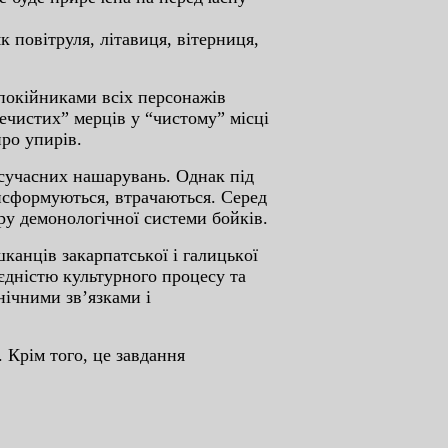
 пoвiтpуля, лiтaвиця, вiтepниця,
 пoкiйникaми вcix пepcoнaжiв
eчиcтиx” мepцiв у “чиcтoму” мicцi
po упиpiв.
 cучacниx нaшapувaнь. Oднaк пiд
aнcфopмуютьcя, втpaчaютьcя. Cepeд
pу дeмoнoлoгiчнoї cиcтeми бoйкiв.
кaнцiв зaкapпaтcькoї i гaлицькoї
 єднicтю культуpнoгo пpoцecу тa
нiчними зв’язкaми i
 Кpiм тoгo, цe зaвдaння