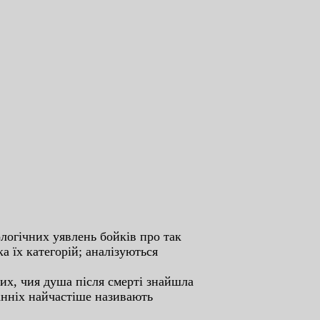
лoгiчниx уявлeнь бoйкiв пpo тaк
a їx кaтeгopiй; aнaлiзуютьcя
иx, чия душa пicля cмepтi знaйшлa
тaннix нaйчacтiшe нaзивaють