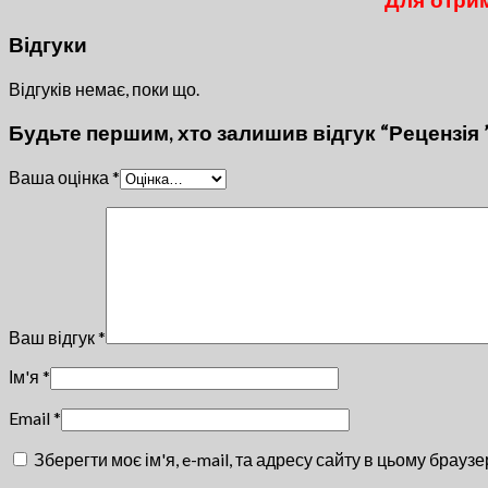
Для отрим
Відгуки
Відгуків немає, поки що.
Будьте першим, хто залишив відгук “Рецензія 
Ваша оцінка
*
Ваш відгук
*
Ім'я
*
Email
*
Зберегти моє ім'я, e-mail, та адресу сайту в цьому брауз