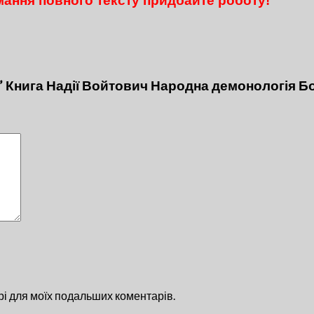
ання повного тексту придбайте роботу!
” Книга Надії Войтович Народна демонологія Б
ері для моїх подальших коментарів.