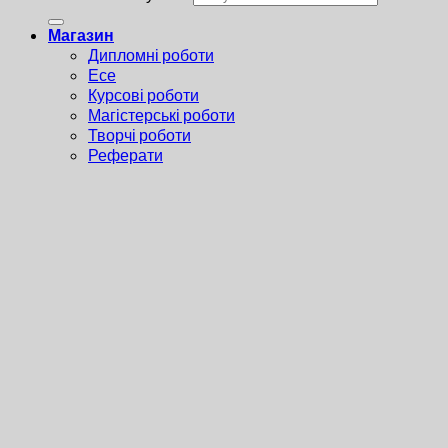
Магазин
Дипломні роботи
Есе
Курсові роботи
Магістерські роботи
Творчі роботи
Реферати
Тези
Презентації
Статті
Правила
Увійти
Ім'я користувача чи адреса електронної пошти
*
Пароль
*
Пам'ятати мене
Увійти
Забули ваш пароль?