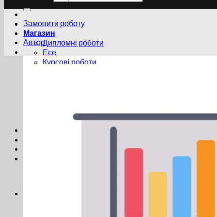
Замовити роботу
Магазин
Автор
Дипломні роботи
Есе
Курсові роботи
Магістерські роботи
Творчі роботи
Реферати
Тези
Презентації
Статті
Правила
Замовити роботу
Кошик /
0.00
грн
0
Немає товарів у кошику.
0
Кошик