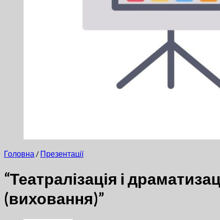
Немає товарів у кошику.
Головна
/
Презентації
“Театралізація і драматизац
(виховання)”