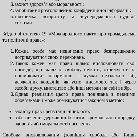
захист здоров’я або моральності;
запобігання розголошенню конфіденційної інформації;
підтримка авторитету та неупередженості судової
системи.
Згідно зі статтею 19 «Міжнародного пакту про громадянські
та політичні права»:
Кожна особа має невід’ємне право безперешкодно
дотримуватися своїх переконань.
Також кожен має право вільно висловлювати свої
погляди, що включає свободу шукати, отримувати та
поширювати інформацію і думки незалежно від
державних кордонів, як усно, письмово, так і через
засоби друку, мистецтво або інші методи на свій вибір.
Однак реалізація цього права пов’язана з певними
обов’язками і може обмежуватися законом з метою:
захисту прав і репутації інших осіб;
забезпечення державної безпеки, громадського порядку,
здоров’я або моральності населення.
Свобода висловлювання (зовнішня свобода або forum