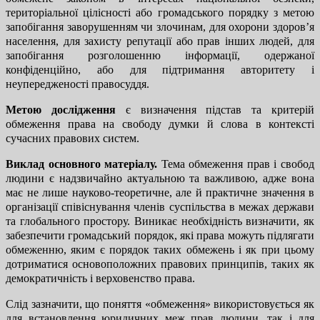
територіальної цілісності або громадського порядку з метою
запобігання заворушенням чи злочинам, для охорони здоров’я
населення, для захисту репутації або прав інших людей, для
запобігання розголошенню інформації, одержаної
конфіденційно, або для підтримання авторитету і
неупередженості правосуддя.
Метою дослідження
є визначення підстав та критерій
обмеження права на свободу думки й слова в контексті
сучасних правових систем.
Виклад основного матеріалу.
Тема обмеження прав і свобод
людини є надзвичайно актуальною та важливою, адже вона
має не лише науково-теоретичне, але й практичне значення в
організації співіснування членів суспільства в межах держави
та глобального простору. Виникає необхідність визначити, як
забезпечити громадський порядок, які права можуть підлягати
обмеженню, яким є порядок таких обмежень і як при цьому
дотриматися основоположних правових принципів, таких як
демократичність і верховенство права.
Слід зазначити, що поняття «обмеження» використовується як
для встановлення юридичних меж прав людини, так і для