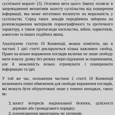
суспільної моралі» [3]. Основна мета цього Закону полягає в
запровадженні механізмів захисту суспільства від поширення
інформації, яка може негативно вплинути на моральність у
суспільстві. Серед таких заходів передбачена заборона на
розповсюдження матеріалів порнографічного та еротичного
характеру, а також пропаганди насильства, війни, наркотиків,
алкоголю та інших подібних явищ.
Аналізуючи статтю 10 Конвенції, можна помітити, що в
частині 1 цієї статті декларуються кілька важливих свобод.
Право на вільне вираження поглядів включає не лише свободу
мати власну думку без ризику переслідування за переконання,
але й можливість вільно отримувати і поширювати
інформацію та ідеї.
У той же час, положення частини 2 статті 10 Конвенції
визначають певні обмеження для свободи вираження поглядів,
які можуть бути обґрунтовані лише у певних випадках, таких
як:
захист інтересів національної безпеки, цілісності
держави або громадського порядку;
попередження заворушень чи злочинів;