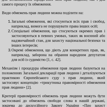
самого процесу їх обмеження.
Види обмежень прав людини можна поділити на:
Загальні обмеження, які стосуються всіх прав і свобод,
наприклад, вимога не порушувати права інших осіб;
Спеціальні обмеження, що стосуються окремих прав і
застосовуються в певних умовах, таких як воєнний або
надзвичайний стан, для захисту національної безпеки та
інших інтересів;
Окремі обмеження, що діють для конкретних прав, як,
наприклад, заборона на обрання народним депутатом
для осіб із судимістю [1, c. 42].
Механізм і процедура обмеження прав людини базуються на
положеннях Загальної декларації прав людини і деталізуються
практикою Європейського суду з прав людини, який
застосовує концепцію «трикутника правомірності обмеження
прав людини» [2].
Критерії правомірності обмежень прав людини можуть бути
застосовані до обмежень свободи слова в нашій державі,
зокрема до дискусійного Закону України «Про захист