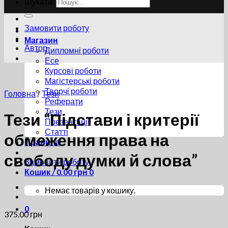
Шукати:
Замовити роботу
Магазин
Автор
Дипломні роботи
Есе
Курсові роботи
Магістерські роботи
Творчі роботи
Головна
/
Тези
Реферати
Тези
Тези “Підстави і критерії
Презентації
Статті
обмеження права на
Правила
свободу думки й слова”
Замовити роботу
Кошик /
0.00
грн
0
Немає товарів у кошику.
0
375.00
грн