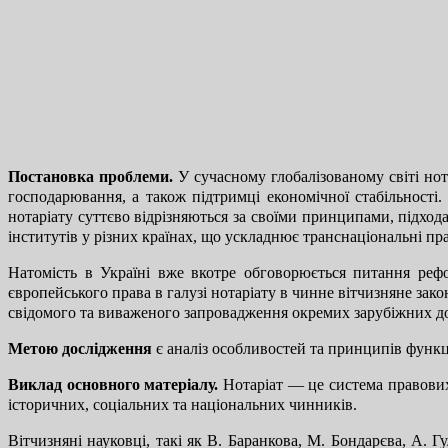
Постановка проблеми.
У сучасному глобалізованому світі нота
господарювання, а також підтримці економічної стабільності
нотаріату суттєво відрізняються за своїми принципами, підхо
інститутів у різних країнах, що ускладнює транснаціональні пр
Натомість в Україні вже вкотре обговорюється питання рефо
європейського права в галузі нотаріату в чинне вітчизняне за
свідомого та виваженого запровадження окремих зарубіжних дос
Метою дослідження
є аналіз особливостей та принципів функц
Виклад основного матеріалу.
Нотаріат — це система правових
історичних, соціальних та національних чинників.
Вітчизняні науковці, такі як В. Баранкова, М. Бондарєва, А.