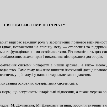
СВІТОВІ СИСТЕМИ НОТАРІАТУ
ріат відіграє важливу роль у забезпеченні правової визначеності,
. Однак, незважаючи на спільну мету — створення та підтримк
дами та функціональними особливостями. Різноманітність цих с
авовідносини, захист прав і виконання міжнародних договорів.
рмування системи нотаріату в нашій державі, а також необхі
конодавство. Саме тому важливо вивчати іноземний досвід правов
ягнень у цій галузі у наше нотаріальне законодавство.
іонування основних нотаріальних систем світу.
 норм, що регулюють нотаріальні відносини, а також мережа ор
 Гуледза, М. Долинська, М. Джакович та інші, зробили значний 