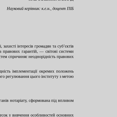
Науковий керівник: к.е.н., доцент ПІБ
 захисті інтересів громадян та суб’єктів
а правових гарантій, — світові системи
истем спричиняє неоднорідність правових
дність імплементації окремих положень
ого регулювання цього інституту з метою
ганів нотаріату, сформована під впливом
внесок у вивчення особливостей основних