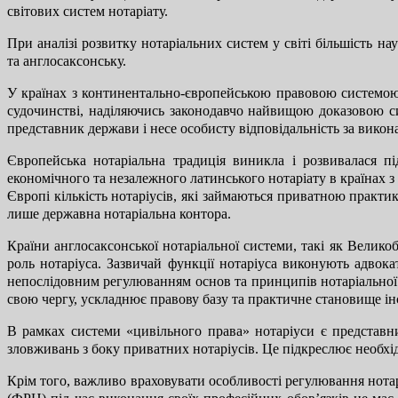
світових систем нотаріату.
При аналізі розвитку нотаріальних систем у світі більшість н
та англосаксонську.
У країнах з континентально-європейською правовою системою
судочинстві, наділяючись законодавчо найвищою доказовою си
представник держави і несе особисту відповідальність за виконан
Європейська нотаріальна традиція виникла і розвивалася п
економічного та незалежного латинського нотаріату в країнах 
Європі кількість нотаріусів, які займаються приватною практ
лише державна нотаріальна контора.
Країни англосаксонської нотаріальної системи, такі як Велико
роль нотаріуса. Зазвичай функції нотаріуса виконують адвока
непослідовним регулюванням основ та принципів нотаріальної 
свою чергу, ускладнює правову базу та практичне становище інс
В рамках системи «цивільного права» нотаріуси є представни
зловживань з боку приватних нотаріусів. Це підкреслює необхі
Крім того, важливо враховувати особливості регулювання нотар