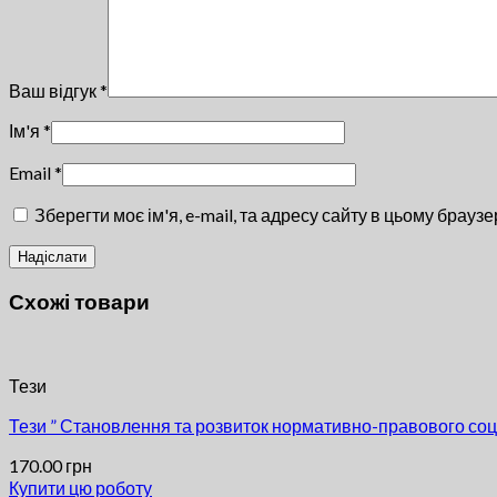
Ваш відгук
*
Ім'я
*
Email
*
Зберегти моє ім'я, e-mail, та адресу сайту в цьому брауз
Схожі товари
Тези
Тези ” Становлення та розвиток нормативно-правового соціа
170.00
грн
Купити цю роботу