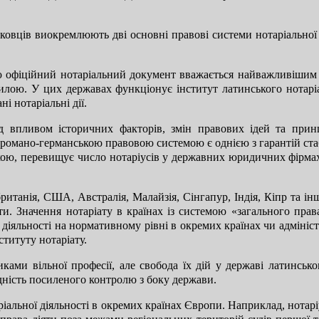
ауковців виокремлюють дві основні правові системи нотаріальної
 офіційний нотаріальний документ вважається найважливішим с
лою. У цих державах функціонує інститут латинського нотаріа
і нотаріальні дії.
ід впливом історичних факторів, змін правових ідей та прин
з романо-германською правовою системою є однією з гарантій ста
икою, перевищує число нотаріусів у державних юридичних фірмах
британія, США, Австралія, Малайзія, Сінгапур, Індія, Кіпр та і
ти. Значення нотаріату в країнах із системою «загального прав
діяльності на нормативному рівні в окремих країнах чи адмініс
титуту нотаріату.
ками вільної професії, але свобода їх дій у державі латинськ
дність посиленого контролю з боку держави.
іальної діяльності в окремих країнах Європи. Наприклад, нотар