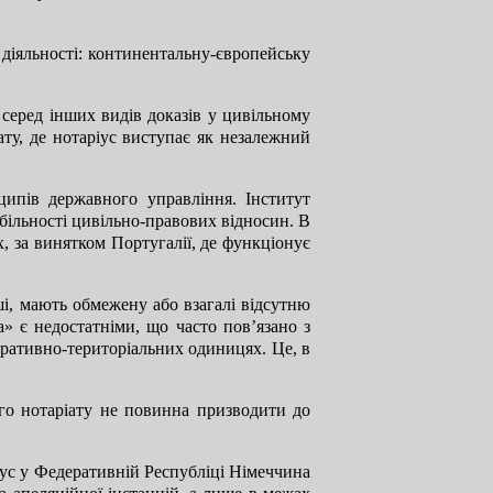
 діяльності: континентальну-європейську
еред інших видів доказів у цивільному
ту, де нотаріус виступає як незалежний
ципів державного управління. Інститут
більності цивільно-правових відносин. В
, за винятком Португалії, де функціонує
нші, мають обмежену або взагалі відсутню
а» є недостатніми, що часто пов’язано з
тративно-територіальних одиницях. Це, в
ого нотаріату не повинна призводити до
іус у Федеративній Республіці Німеччина