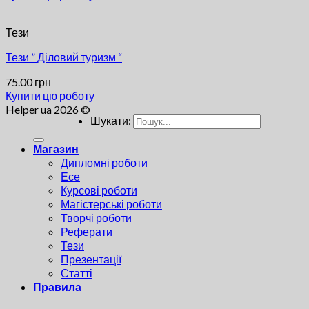
Тези
Тези ” Діловий туризм “
75.00
грн
Купити цю роботу
Helper ua 2026 ©
Шукати:
Магазин
Дипломні роботи
Есе
Курсові роботи
Магістерські роботи
Творчі роботи
Реферати
Тези
Презентації
Статті
Правила