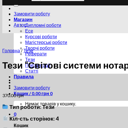
Замовити роботу
Магазин
Автор
Дипломні роботи
Есе
Курсові роботи
Магістерські роботи
Творчі роботи
Головна
/
Тези
Реферати
Тези
Тези “Світові системи нотар
Презентації
Статті
Правила
Замовити роботу
Кошик /
0.00
грн
0
370.00
грн
Немає товарів у кошику.
Тип роботи: Тези
0
Кіл-сть сторінок: 4
Кошик