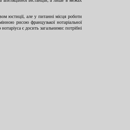
а апеляційної інстанцій, а лише в межах
твом юстиції, але у питанні місця роботи
інною рисою французької нотаріальної
нотаріуса є досить загальними: потрібні