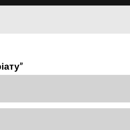
іату”