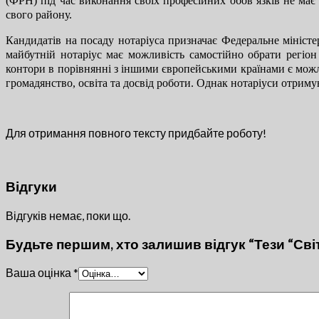
(ФРН) під час виконання своїх професійних обов’язків не має 
свого району.
Кандидатів на посаду нотаріуса призначає Федеральне міністе
майбутній нотаріус має можливість самостійно обрати регіон
контори в порівнянні з іншими європейськими країнами є можл
громадянство, освіта та досвід роботи. Однак нотаріуси отримую
Для отримання повного тексту придбайте роботу!
Відгуки
Відгуків немає, поки що.
Будьте першим, хто залишив відгук “Тези “Сві
Ваша оцінка
*