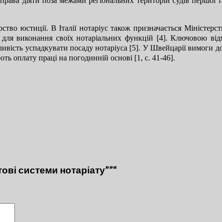
права діяти поза межами регіональних територій судів першої т
рство юстиції.
В Італії нотаріус також призначається Міністерс
 для виконання своїх нотаріальних функцій [4].
Ключовою відм
ивість успадкувати посаду нотаріуса [5].
У Швейцарії вимоги до 
ть оплату праці на погодинній основі [1, c. 41-46].
тові системи нотаріату””“