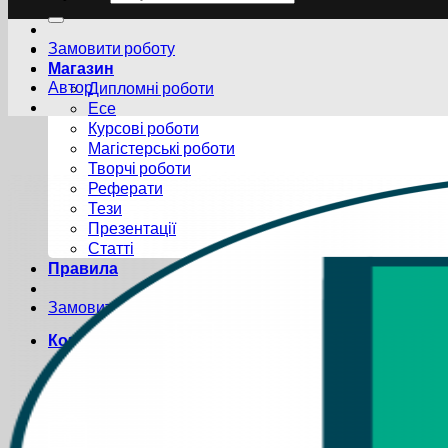
Замовити роботу
Магазин
Автор
Дипломні роботи
Есе
Курсові роботи
Магістерські роботи
Творчі роботи
Реферати
Тези
Презентації
Статті
Правила
Замовити роботу
Кошик /
0.00
грн
0
0