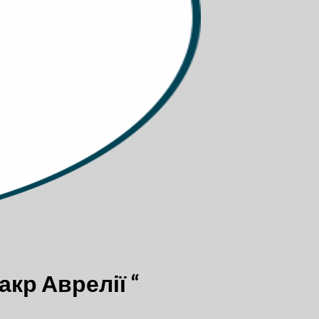
акр Аврелії “