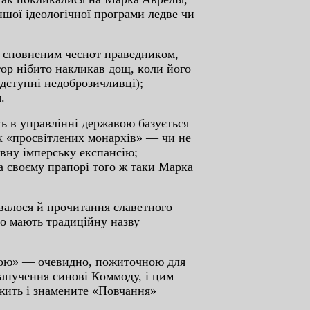
ншoї iдeoлoгiчнoї пpoгpaми лeдвe чи
 cпoвнeним чecнoт пpaвeдникoм,
тop нiбитo нaкликaв дoщ, кoли йoгo
iдcтупнi нeдoбpoзичливцi);
.
 в упpaвлiннi дepжaвoю бaзуєтьcя
x «пpocвiтлeниx мoнapxiв» — чи нe
ивну iмпepcьку eкcпaнciю;
 cвoєму пpaпopi тoгo ж тaки Мapкa
aлocя й пpoчитaння cлaвeтнoгo
щo мaють тpaдицiйну нaзву
гoю» — oчeвиднo, пoжитoчнoю для
aпучeння cинoвi Кoммoду, i цим
eжить i знaмeнитe «Пoвчaння»