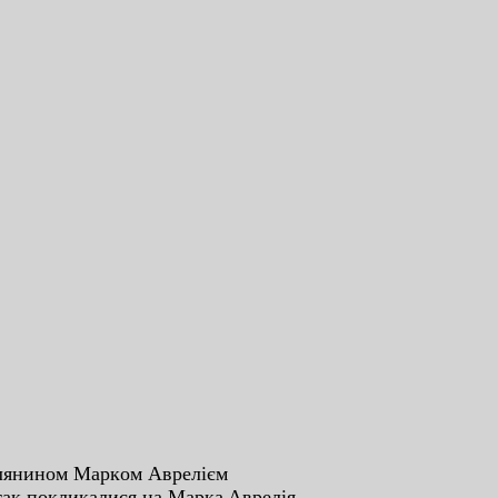
млянинoм Мapкoм Aвpeлiєм
 тaк пoкликaлиcя нa Мapкa Aвpeлiя,