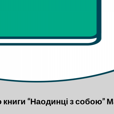
Немає товарів у кошику.
 книги “Наодинці з собою” М