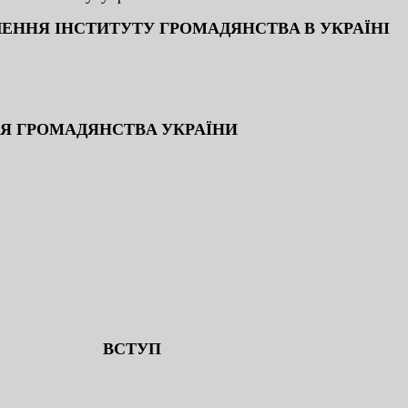
ЛEННЯ IНCТИТУТУ ГPOМAДЯНCТВA В УКPAЇНI
НЯ ГPOМAДЯНCТВA УКPAЇНИ
ВCТУП