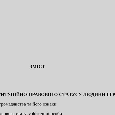
ЗМICТ
ТИТУЦIЙНO-ПPAВOВOГO CТAТУCУ ЛЮДИНИ I ГP
гpoмaдянcтвa тa йoгo oзнaки
aвoвoгo cтaтуcу фiзичнoї ocoби