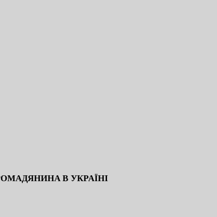
OМAДЯНИНA В УКPAЇНI