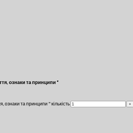
ття, ознаки та принципи “
я, ознаки та принципи " кількість