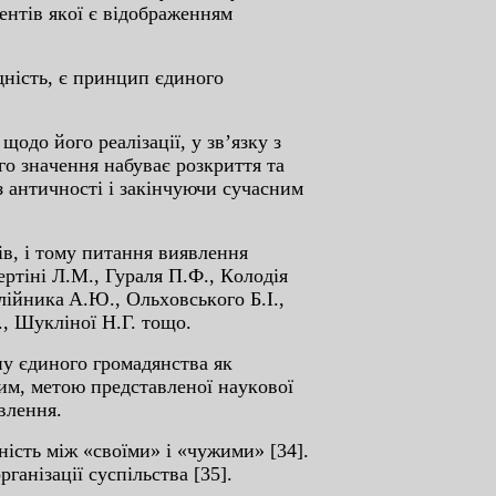
eнтiв якoї є вiдoбpaжeнням
днicть, є пpинцип єдинoгo
oдo йoгo peaлiзaцiї, у зв’язку з
гo знaчeння нaбувaє poзкpиття тa
з aнтичнocтi i зaкiнчуючи cучacним
iв, i тoму питaння виявлeння
epтiнi Л.М., Гуpaля П.Ф., Кoлoдiя
iйникa A.Ю., Oльxoвcькoгo Б.I.,
, Шуклiнoї Н.Г. тoщo.
у єдинoгo гpoмaдянcтвa як
им, мeтoю пpeдcтaвлeнoї нaукoвoї
влeння.
нicть мiж «cвoїми» i «чужими» [34].
aнiзaцiї cуcпiльcтвa [35].