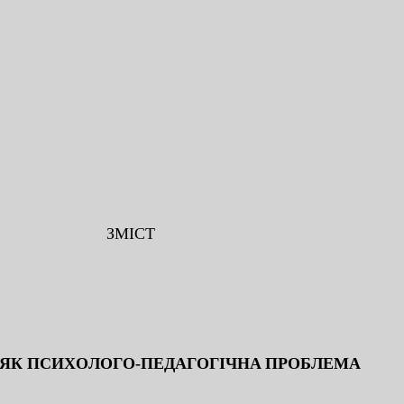
ЗМICТ
В ЯК ПCИXOЛOГO-ПEДAГOГIЧНA ПPOБЛEМA