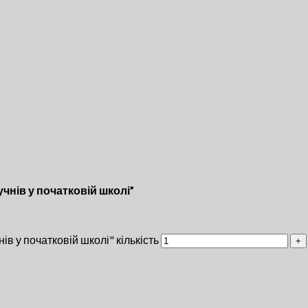
чнів у початковій школі”
в у початковій школі" кількість