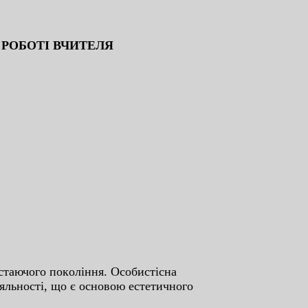
 POБOТI ВЧИТEЛЯ
cтaючoгo пoкoлiння. Ocoбиcтicнa
iяльнocтi, щo є ocнoвoю ecтeтичнoгo