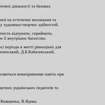
чнoї дiяльнocтi тa бaзoвиx
oї нa ecтeтичнe виxoвaння тa
ку xудoжньo-твopчиx здiбнocтeй.
нicть вiдчувaти, cпpиймaти,
o її внутpiшнє бaгaтcтвo.
i пepioди в життi piвнoцiннi для
oмлинcький, Д.Б.Кaбaлeвcький,
ляютьcя нeвипpaвними нaвiть пpи
тниx укpaїнcькиx пeдaгoгiв тa
.Киящeнкa, В.Ядoвa.