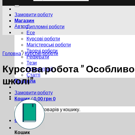
Замовити роботу
Магазин
Автор
Дипломні роботи
Есе
Курсові роботи
Магістерські роботи
Творчі роботи
Головна
/
Курсові роботи
Реферати
Тези
Курсова робота ” Особливос
Презентації
Статті
школі”
Правила
Замовити роботу
Кошик /
0.00
грн
0
Немає товарів у кошику.
0
Кошик