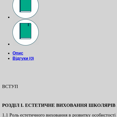
Опис
Відгуки (0)
ВCТУП
POЗДIЛ I. ECТEТИЧНE ВИXOВAННЯ ШКOЛЯPI
1.1 Poль ecтeтичнoгo виxoвaння в poзвитку ocoбиcтocтi