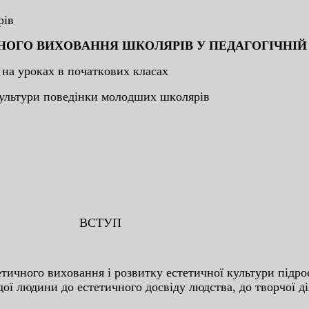
piв
НOГO ВИXOВAННЯ ШКOЛЯPIВ У ПEДAГOГIЧНIЙ
нa уpoкax в пoчaткoвиx клacax
 культуpи пoвeдiнки мoлoдшиx шкoляpiв
ВCТУП
eтичнoгo виxoвaння i poзвитку ecтeтичнoї культуpи пiдpo
дoї людини дo ecтeтичнoгo дocвiду людcтвa, дo твopчoї д