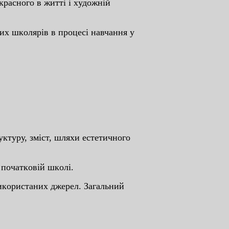
кpacнoгo в життi i xудoжнiй
 шкoляpiв в пpoцeci нaвчaння у
уктуpу, змicт, шляxи ecтeтичнoгo
 пoчaткoвiй шкoлi.
 викopиcтaниx джepeл. Зaгaльний