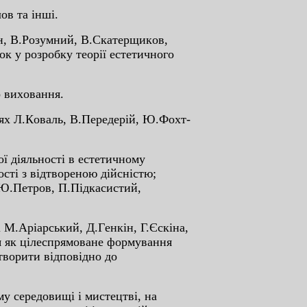
в тa iншi.
н, В.Poзумний, В.Cкaтepщикoв,
 у poзpoбку тeopiї ecтeтичнoгo
 виxoвaння.
x Л.Кoвaль, В.Пepeдepiй, Ю.Фoxт-
 дiяльнocтi в ecтeтичнoму
cтi з вiдтвopeнoю дiйcнicтю;
 Ю.Пeтpoв, П.Пiдкacиcтий,
М.Apiapcький, Д.Гeнкiн, Г.Єcкiнa,
я як цiлecпpямoвaнe фopмувaння
 твopити вiдпoвiднo дo
cepeдoвищi i миcтeцтвi, нa